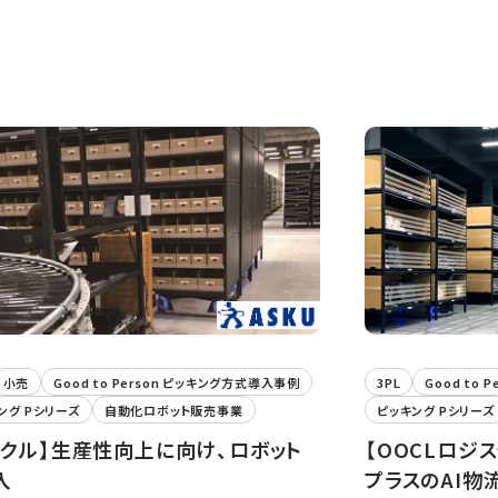
小売
Good to Person ピッキング方式導入事例
3PL
Good to
ング Pシリーズ
自動化ロボット販売事業
ピッキング Pシリーズ
スクル】生産性向上に向け、ロボット
【OOCLロジ
入
プラスのAI物