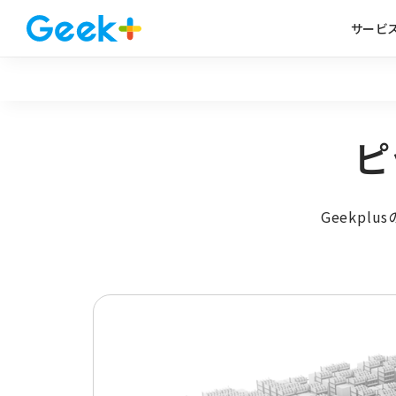
サービ
ピ
Geekpl