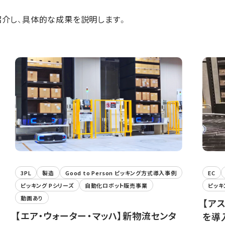
紹介し、具体的な成果を説明します。
3PL
製造
Good to Person ピッキング方式導入事例
EC
ピッキング Pシリーズ
自動化ロボット販売事業
ピッキ
動画あり
【ア
【エア・ウォーター・マッハ】新物流センタ
を導