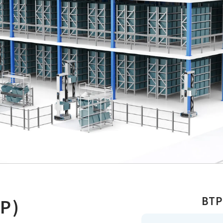
BT
TP)