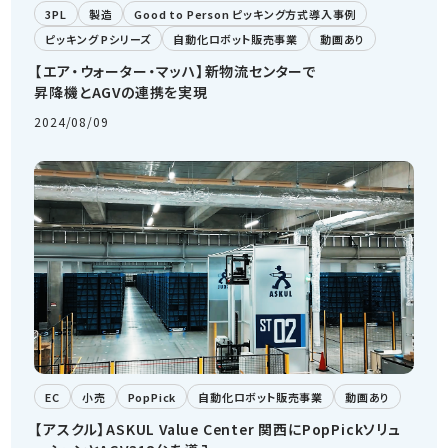
3PL
製造
Good to Person ピッキング方式導入事例
ピッキング Pシリーズ
自動化ロボット販売事業
動画あり
【エア・ウォーター・マッハ】新物流センターで
昇降機とAGVの連携を実現
2024/08/09
EC
小売
PopPick
自動化ロボット販売事業
動画あり
【アスクル】ASKUL Value Center 関西にPopPickソリュ