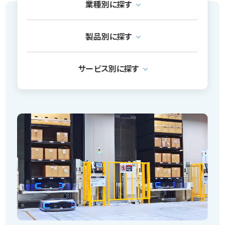
業種別に探す
3PL
EC
製品別に探す
PopPick
サービス別に探す
アパレル
医薬品
ソフトウェア事業
ソーティング Sシリーズ
小売
自動車
自動化ロボット販売事業
ピッキング Pシリーズ
製造
通信
ムービングロボット（工程間搬送）